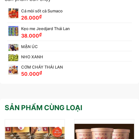
Cá mòi sốt cà Sumaco
₫
26.000
Kẹo me Jeedjard Thái Lan
₫
38.000
MẬN ÚC
NHO XANH
CƠM CHÁY THÁI LAN
₫
50.000
SẢN PHẨM CÙNG LOẠI