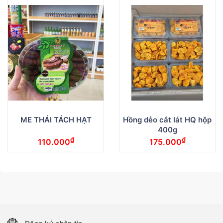
ME THÁI TÁCH HẠT
Hồng dẻo cắt lát HQ hộp
400g
₫
₫
110.000
175.000