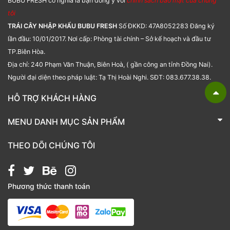
BUBU FRESH có nghĩa là bạn đồng ý với
chính sách bảo mật của chúng
tôi
TRÁI CÂY NHẬP KHẨU BUBU FRESH
Số ĐKKD: 47A8052283 Đăng ký
lần đầu: 10/01/2017. Nơi cấp: Phòng tài chính – Sở kế hoạch và đầu tư
TP.Biên Hòa.
Địa chỉ: 240 Phạm Văn Thuận, Biên Hoà, ( gần công an tỉnh Đồng Nai).
Người đại diện theo pháp luật: Tạ Thị Hoài Nghi. SĐT: 083.677.38.38.
HỖ TRỢ KHÁCH HÀNG
TRÁI CÂY NHẬP KHẨU BUBU FRESH
MENU DANH MỤC SẢN PHẨM
Liên hệ
Bánh kẹo
THEO DÕI CHÚNG TÔI
Các loại hạt
Giỏ quà tặng
Phương thức thanh toán
Hạt chia
Hạt dẻ cười
Hạt hạnh nhân