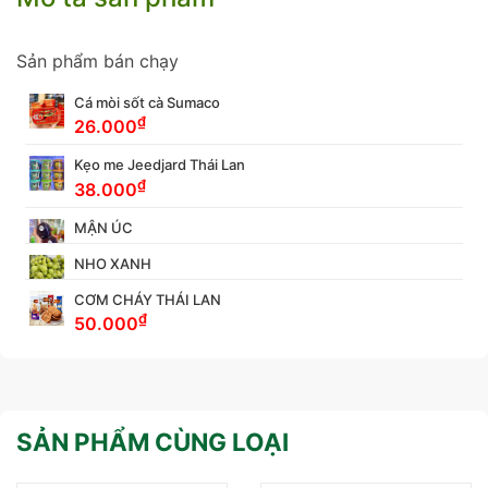
Sản phẩm bán chạy
Cá mòi sốt cà Sumaco
₫
26.000
Kẹo me Jeedjard Thái Lan
₫
38.000
MẬN ÚC
NHO XANH
CƠM CHÁY THÁI LAN
₫
50.000
SẢN PHẨM CÙNG LOẠI