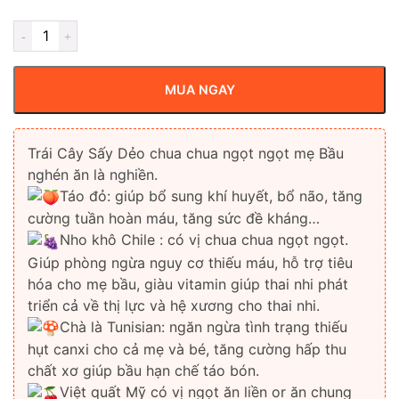
MUA NGAY
Trái Cây Sấy Dẻo chua chua ngọt ngọt mẹ Bầu
nghén ăn là nghiền.
Táo đỏ: giúp bổ sung khí huyết, bổ não, tăng
cường tuần hoàn máu, tăng sức đề kháng…
Nho khô Chile : có vị chua chua ngọt ngọt.
Giúp phòng ngừa nguy cơ thiếu máu, hỗ trợ tiêu
hóa cho mẹ bầu, giàu vitamin giúp thai nhi phát
triển cả về thị lực và hệ xương cho thai nhi.
Chà là Tunisian: ngăn ngừa tình trạng thiếu
hụt canxi cho cả mẹ và bé, tăng cường hấp thu
chất xơ giúp bầu hạn chế táo bón.
Việt quất Mỹ có vị ngọt ăn liền or ăn chung