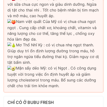
với sữa chua cực ngon và giàu dinh dưỡng. Ngừa
dị tật cho thai nhi . Tốt cho bệnh nhân bị tim mạch
và mỡ máu, cao huyết áp.
Nam việt quất Của Mỹ có vị chua chua ngọt
ngọt . Cung cấp chất xơ, khoáng chất, vitamin và
năng lượng cho cơ thể, tăng thể lực , chống oxy
hóa làm đẹp da.
Mơ Thổ Nhĩ Kỳ : có vị chua nhẹ ngọt thanh.
Giúp duy trì ổn định lượng đường trong máu, hỗ
trợ ngăn ngừa tiểu đường thai kỳ. Giảm nguy cơ dị
tật bẩm sinh.
Mận sấy dẻo Mỹ: có vị Ngọt . Có công dụng
tuyệt vời trong việc ổn định huyết áp và giảm
lượng cholesterol trong máu. Bổ sung các dưỡng
chất cho trái tim khỏe mạnh.
CHỈ CÓ Ở BUBU FRESH