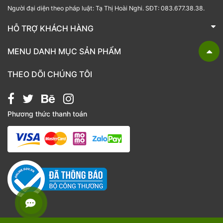
Người đại diện theo pháp luật: Tạ Thị Hoài Nghi. SĐT: 083.677.38.38.
HỖ TRỢ KHÁCH HÀNG
TRÁI CÂY NHẬP KHẨU BUBU FRESH
MENU DANH MỤC SẢN PHẨM
Liên hệ
Bánh kẹo
THEO DÕI CHÚNG TÔI
Các loại hạt
Giỏ quà tặng
Phương thức thanh toán
Hạt chia
Hạt dẻ cười
Hạt hạnh nhân
Hạt macca
Hạt óc chó
Kẹo
Nho khô