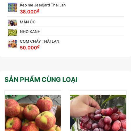
Kẹo me Jeedjard Thái Lan
₫
38.000
MẬN ÚC
NHO XANH
CƠM CHÁY THÁI LAN
₫
50.000
SẢN PHẨM CÙNG LOẠI