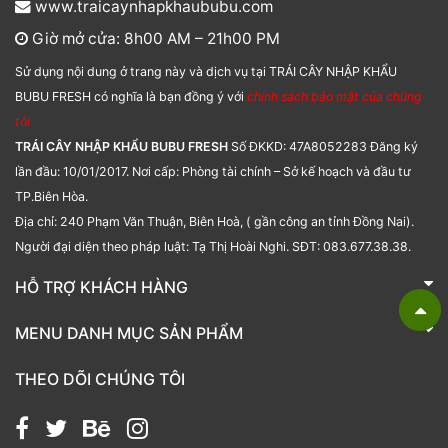
www.traicaynhapkhaububu.com
Giờ mở cửa: 8h00 AM – 21h00 PM
Sử dụng nội dung ở trang này và dịch vụ tại TRÁI CÂY NHẬP KHẨU
BUBU FRESH có nghĩa là bạn đồng ý với
chính sách bảo mật của chúng
tôi
TRÁI CÂY NHẬP KHẨU BUBU FRESH
Số ĐKKD: 47A8052283 Đăng ký
lần đầu: 10/01/2017. Nơi cấp: Phòng tài chính – Sở kế hoạch và đầu tư
TP.Biên Hòa.
Địa chỉ: 240 Phạm Văn Thuận, Biên Hoà, ( gần công an tỉnh Đồng Nai).
Người đại diện theo pháp luật: Tạ Thị Hoài Nghi. SĐT: 083.677.38.38.
HỖ TRỢ KHÁCH HÀNG
TRÁI CÂY NHẬP KHẨU BUBU FRESH
MENU DANH MỤC SẢN PHẨM
Liên hệ
Bánh kẹo
THEO DÕI CHÚNG TÔI
Các loại hạt
Giỏ quà tặng