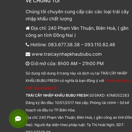
VỀ CHÚNG TÔI
Chúng tôi chuyên cung cấp các các loại trái cây
nhập khẩu chất lượng
Địa chỉ: 240 Phạm Văn Thuận, Biên Hoà, ( gần
công an tỉnh Đồng Nai )
Hotline: 083.677.38.38 – 093.110.82.46
www.traicaynhapkhaububu.com
Giờ mở cửa: 8h00 AM – 21h00 PM
Sử dụng nội dung ở trang này và dịch vụ tại TRÁI CÂY NHẬP
KHẨU BUBU FRESH có nghĩa là bạn đồng ý với
chính sách bảo
mật của chúng tôi
TRÁI CÂY NHẬP KHẨU BUBU FRESH
Số ĐKKD: 47A8052283
Đăng ký lần đầu: 10/01/2017. Nơi cấp: Phòng tài chính – Sở kế
hoạch và đầu tư TP.Biên Hòa.
Địa chỉ: 240 Phạm Văn Thuận, Biên Hoà, ( gần công an tỉnh Đồ
Nai). Người đại diện theo pháp luật: Tạ Thị Hoài Nghi. SĐT: