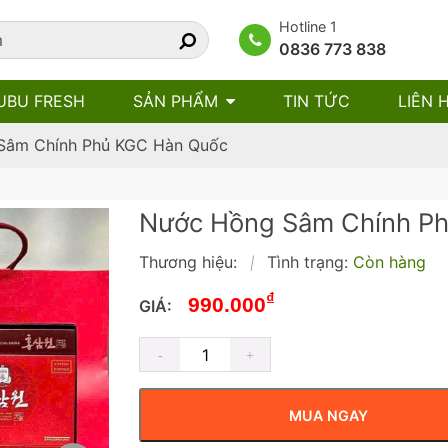
Hotline 1
0836 773 838
UBU FRESH
SẢN PHẨM
TIN TỨC
LIÊN 
Sâm Chính Phủ KGC Hàn Quốc
Nước Hồng Sâm Chính P
Thương hiệu:
Tình trạng:
Còn hàng
|
₫
990.000
GIÁ:
MUA NGAY