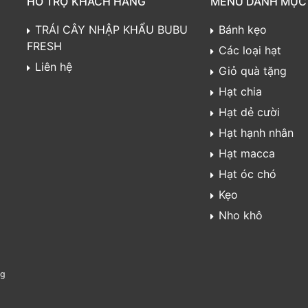
HỖ TRỢ KHÁCH HÀNG
MENU DANH MỤC
TRÁI CÂY NHẬP KHẨU BUBU
Bánh kẹo
FRESH
Các loại hạt
Liên hệ
Giỏ quà tặng
Hạt chia
Hạt dẻ cười
Hạt hạnh nhân
Hạt macca
Hạt óc chó
Kẹo
Nho khô
ng