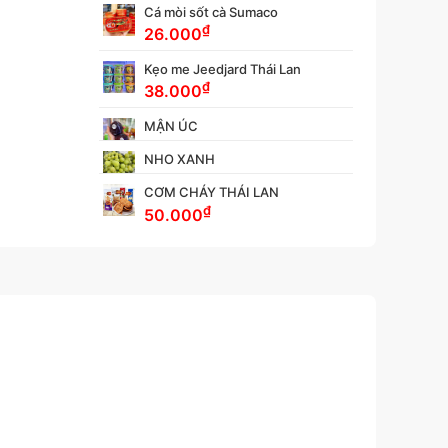
Cá mòi sốt cà Sumaco
₫
26.000
Kẹo me Jeedjard Thái Lan
₫
38.000
MẬN ÚC
NHO XANH
CƠM CHÁY THÁI LAN
₫
50.000