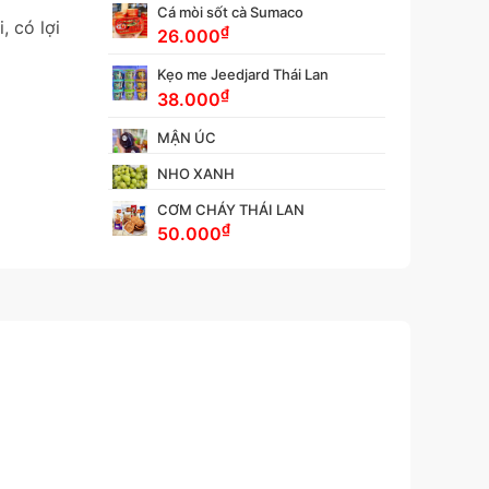
Cá mòi sốt cà Sumaco
, có lợi
₫
26.000
Kẹo me Jeedjard Thái Lan
₫
38.000
MẬN ÚC
NHO XANH
CƠM CHÁY THÁI LAN
₫
50.000