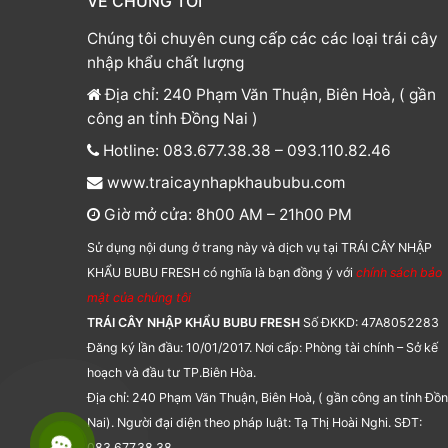
VỀ CHÚNG TÔI
Chúng tôi chuyên cung cấp các các loại trái cây
nhập khẩu chất lượng
Địa chỉ: 240 Phạm Văn Thuận, Biên Hoà, ( gần
công an tỉnh Đồng Nai )
Hotline: 083.677.38.38 – 093.110.82.46
www.traicaynhapkhaububu.com
Giờ mở cửa: 8h00 AM – 21h00 PM
Sử dụng nội dung ở trang này và dịch vụ tại TRÁI CÂY NHẬP
KHẨU BUBU FRESH có nghĩa là bạn đồng ý với
chính sách bảo
mật của chúng tôi
TRÁI CÂY NHẬP KHẨU BUBU FRESH
Số ĐKKD: 47A8052283
Đăng ký lần đầu: 10/01/2017. Nơi cấp: Phòng tài chính – Sở kế
hoạch và đầu tư TP.Biên Hòa.
Địa chỉ: 240 Phạm Văn Thuận, Biên Hoà, ( gần công an tỉnh Đồ
Nai). Người đại diện theo pháp luật: Tạ Thị Hoài Nghi. SĐT:
083.677.38.38.