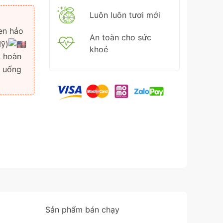
Luôn luôn tươi mới
en hảo
An toàn cho sức
Mỹ)
khoẻ
, hoàn
c uống
Sản phẩm bán chạy