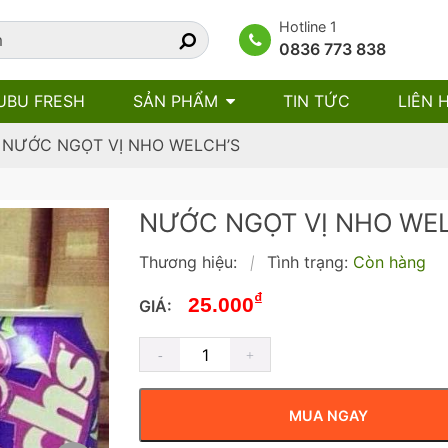
Hotline 1
0836 773 838
UBU FRESH
SẢN PHẨM
TIN TỨC
LIÊN 
»
NƯỚC NGỌT VỊ NHO WELCH’S
NƯỚC NGỌT VỊ NHO WE
Thương hiệu:
Tình trạng:
Còn hàng
|
₫
25.000
GIÁ:
MUA NGAY