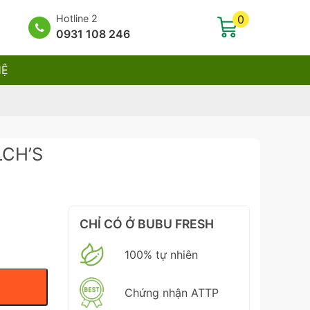
Hotline 2
0
0931 108 246
HỆ
LCH’S
CHỈ CÓ Ở BUBU FRESH
100% tự nhiên
Chứng nhận ATTP