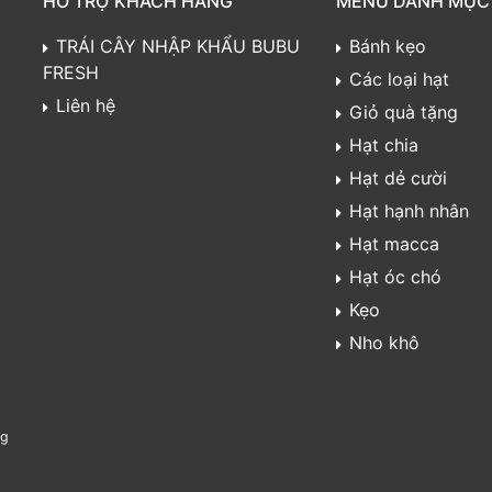
HỖ TRỢ KHÁCH HÀNG
MENU DANH MỤC
TRÁI CÂY NHẬP KHẨU BUBU
Bánh kẹo
FRESH
Các loại hạt
Liên hệ
Giỏ quà tặng
Hạt chia
Hạt dẻ cười
Hạt hạnh nhân
Hạt macca
Hạt óc chó
Kẹo
Nho khô
ng