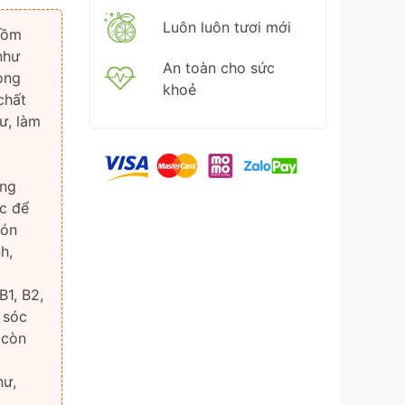
Luôn luôn tươi mới
gồm
như
An toàn cho sức
ong
khoẻ
chất
ư, làm
ụng
c để
món
h,
B1, B2,
 sóc
 còn
g
hư,