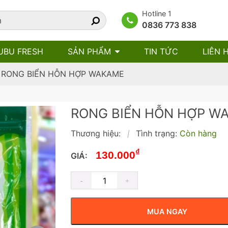
Hotline 1
0836 773 838
UBU FRESH
SẢN PHẨM
TIN TỨC
LIÊN 
»
RONG BIỂN HỖN HỢP WAKAME
RONG BIỂN HỖN HỢP 
Thương hiệu:
Tình trạng:
Còn hàng
|
₫
130.000
GIÁ:
MUA NGAY