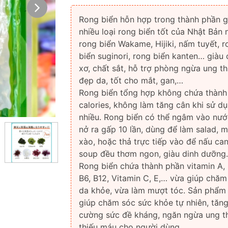
Rong biển hỗn hợp trong thành phần 
nhiều loại rong biển tốt của Nhật Bản 
rong biển Wakame, Hijiki, nấm tuyết, r
biển suginori, rong biển kanten… giàu 
xơ, chất sắt, hỗ trợ phòng ngừa ung th
đẹp da, tốt cho mắt, gan,…
Rong biển tổng hợp không chứa thành
calories, không làm tăng cân khi sử d
nhiều. Rong biển có thể ngâm vào nướ
nở ra gấp 10 lần, dùng để làm salad, 
xào, hoặc thả trực tiếp vào để nấu can
soup đều thơm ngon, giàu dinh dưỡng.
Rong biển chứa thành phần vitamin A, 
B6, B12, Vitamin C, E,… vừa giúp chăm
da khỏe, vừa làm mượt tóc. Sản phẩm
giúp chăm sóc sức khỏe tự nhiên, tăn
cường sức đề kháng, ngăn ngừa ung t
thiếu máu cho người dùng.