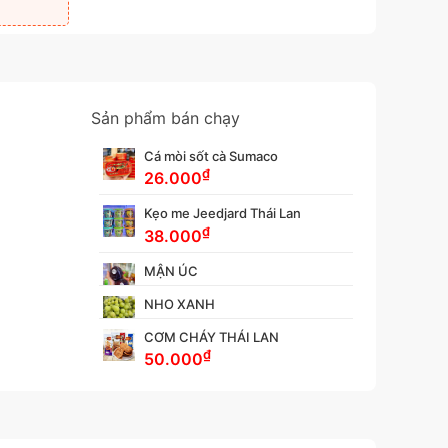
Sản phẩm bán chạy
Cá mòi sốt cà Sumaco
₫
26.000
Kẹo me Jeedjard Thái Lan
₫
38.000
MẬN ÚC
NHO XANH
CƠM CHÁY THÁI LAN
₫
50.000