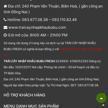
Địa chỉ: 240 Phạm Văn Thuận, Biên Hoà, ( gần công an
tỉnh Đồng Nai )
Hotline: 083.677.38.38 – 093.110.82.46
www.traicaynhapkhaububu.com
Giờ mở cửa: 8h00 AM – 21h00 PM
Sử dụng nội dung ở trang này và dịch vụ tại TRÁI CÂY NHẬP KHẨU
BUBU FRESH có nghĩa là bạn đồng ý với
chính sách bảo mật của chúng
tôi
TRÁI CÂY NHẬP KHẨU BUBU FRESH
Số ĐKKD: 47A8052283 Đăng ký
lần đầu: 10/01/2017. Nơi cấp: Phòng tài chính – Sở kế hoạch và đầu tư
TP.Biên Hòa.
Địa chỉ: 240 Phạm Văn Thuận, Biên Hoà, ( gần công an tỉnh Đồng Nai).
Người đại diện theo pháp luật: Tạ Thị Hoài Nghi. SĐT: 083.677.38.38.
HỖ TRỢ KHÁCH HÀNG
TRÁI CÂY NHẬP KHẨU BUBU FRESH
MENU DANH MỤC SẢN PHẨM