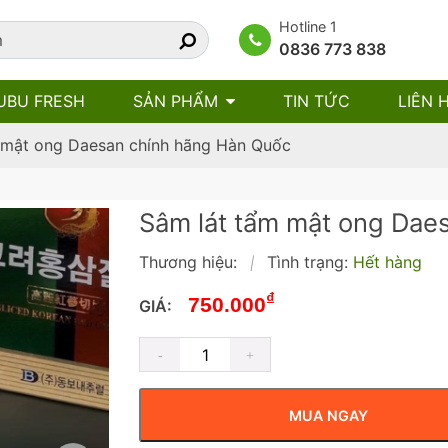
Hotline 1
0836 773 838
UBU FRESH
SẢN PHẨM
TIN TỨC
LIÊN 
 mật ong Daesan chính hãng Hàn Quốc
Sâm lát tẩm mật ong Dae
Thương hiệu:
Tình trạng:
Hết hàng
|
₫
750.000
GIÁ:
MUA NGAY