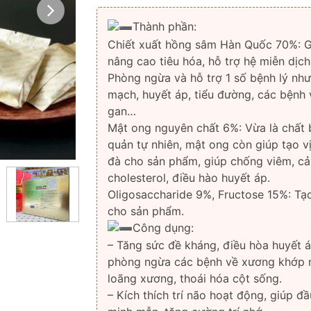
Thành phần:
Chiết xuất hồng sâm Hàn Quốc 70%: 
nâng cao tiêu hóa, hỗ trợ hệ miễn dịch
Phòng ngừa và hỗ trợ 1 số bệnh lý như
mạch, huyết áp, tiểu đường, các bệnh 
gan…
Mật ong nguyên chất 6%: Vừa là chất
quản tự nhiên, mật ong còn giúp tạo v
đà cho sản phẩm, giúp chống viêm, cải
cholesterol, điều hào huyết áp.
Oligosaccharide 9%, Fructose 15%: Tạo
cho sản phẩm.
Công dụng:
– Tăng sức đề kháng, điều hòa huyết á
phòng ngừa các bệnh về xương khớp 
loãng xương, thoái hóa cột sống.
– Kích thích trí não hoạt động, giúp đ