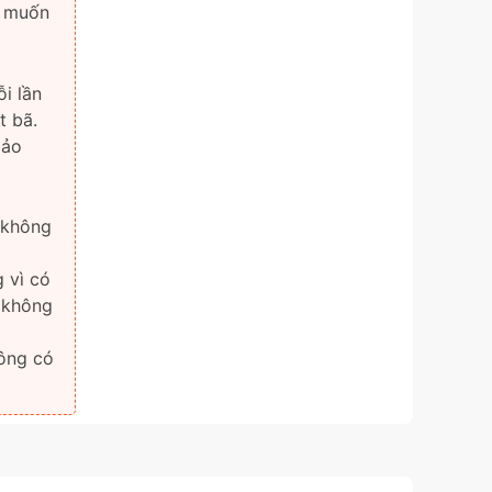
à muốn
ỗi lần
t bã.
bảo
 không
 vì có
, không
hông có