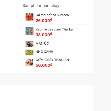
Sản phẩm bán chạy
Cá mòi sốt cà Sumaco
₫
26.000
Kẹo me Jeedjard Thái Lan
₫
38.000
MẬN ÚC
NHO XANH
CƠM CHÁY THÁI LAN
₫
50.000