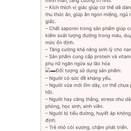
minh mẫn, tăng cường trí nhớ.
– Kích thích vị giác giúp cơ thể dễ dà
thu thức ăn, giúp ăn ngon miệng, ngủ
giấc.
– Chất saponin trong sản phẩm giúp c
kiểm soát lượng đường trong máu, duy 
mức ổn định.
– Tăng cường khả năng sinh lý cho nam
– Sản phẩm cung cấp protein và vitam
phụ nữ ngăn ngừa sự lão hóa
Đối tượng sử dụng sản phẩm:
– Người có sức đề kháng yếu.
– Người vừa mới ốm dây, cơ thể chưa
hồi.
– Người hay căng thẳng, stress như d
phòng, học sinh, sinh viên.
– Người bị tiểu đường, huyết áp không
định.
– Trẻ nhỏ còi xương, chậm phát triển.