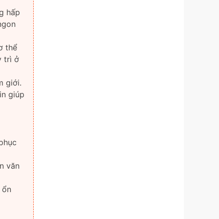
ng hấp
 ngon
ơ thể
trì ở
 giới.
in giúp
 phục
ân văn
 ổn