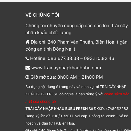
VỀ CHÚNG TÔI
Chúng tôi chuyên cung cấp các các loại trái cây
nhập khẩu chất lượng
Địa chỉ: 240 Phạm Văn Thuận, Biên Hoà, ( gần
công an tỉnh Đồng Nai )
Hotline: 083.677.38.38 – 093.110.82.46
www.traicaynhapkhaububu.com
Giờ mở cửa: 8h00 AM – 21h00 PM
Sử dụng nội dung ở trang này và dịch vụ tại TRÁI CÂY NHẬP
KHẨU BUBU FRESH có nghĩa là bạn đồng ý với
chính sách bảo
mật của chúng tôi
TRÁI CÂY NHẬP KHẨU BUBU FRESH
Số ĐKKD: 47A8052283
Đăng ký lần đầu: 10/01/2017. Nơi cấp: Phòng tài chính – Sở kế
hoạch và đầu tư TP.Biên Hòa.
Địa chỉ: 240 Phạm Văn Thuận, Biên Hoà, ( gần công an tỉnh Đồ