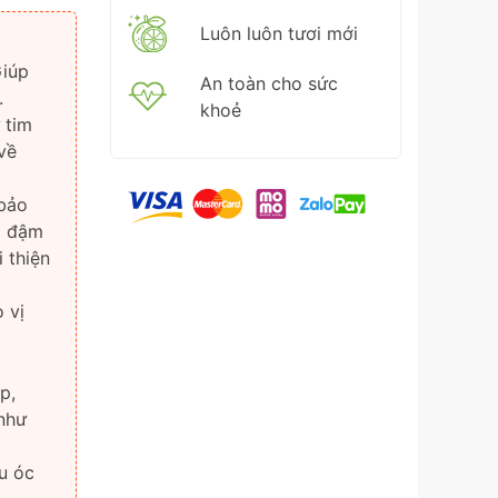
Luôn luôn tươi mới
Giúp
An toàn cho sức
.
khoẻ
 tim
về
 bảo
ị đậm
 thiện
 vị
p,
như
ầu óc