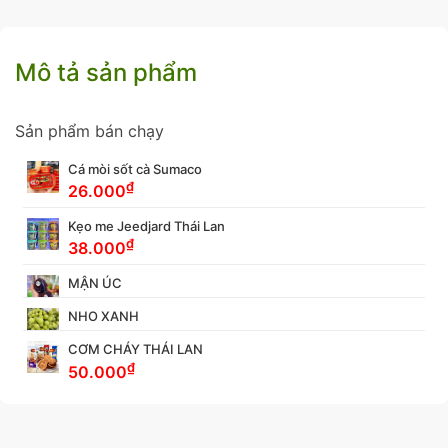
Mô tả sản phẩm
Sản phẩm bán chạy
Cá mòi sốt cà Sumaco
₫
26.000
Kẹo me Jeedjard Thái Lan
₫
38.000
MẬN ÚC
NHO XANH
CƠM CHÁY THÁI LAN
₫
50.000