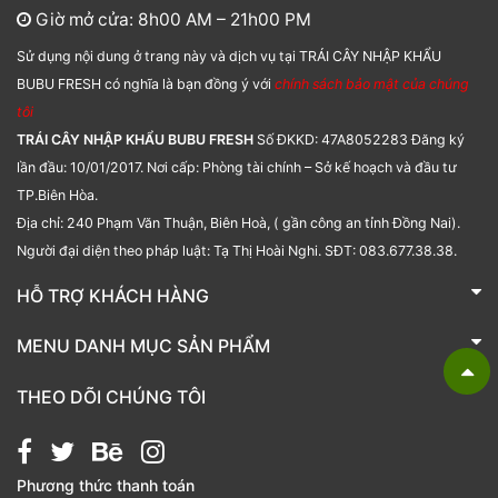
Giờ mở cửa: 8h00 AM – 21h00 PM
Sử dụng nội dung ở trang này và dịch vụ tại TRÁI CÂY NHẬP KHẨU
BUBU FRESH có nghĩa là bạn đồng ý với
chính sách bảo mật của chúng
tôi
TRÁI CÂY NHẬP KHẨU BUBU FRESH
Số ĐKKD: 47A8052283 Đăng ký
lần đầu: 10/01/2017. Nơi cấp: Phòng tài chính – Sở kế hoạch và đầu tư
TP.Biên Hòa.
Địa chỉ: 240 Phạm Văn Thuận, Biên Hoà, ( gần công an tỉnh Đồng Nai).
Người đại diện theo pháp luật: Tạ Thị Hoài Nghi. SĐT: 083.677.38.38.
HỖ TRỢ KHÁCH HÀNG
TRÁI CÂY NHẬP KHẨU BUBU FRESH
MENU DANH MỤC SẢN PHẨM
Liên hệ
Bánh kẹo
THEO DÕI CHÚNG TÔI
Các loại hạt
Giỏ quà tặng
Phương thức thanh toán
Hạt chia