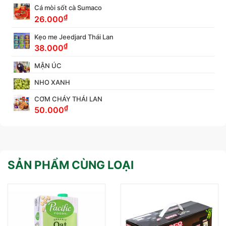
Cá mòi sốt cà Sumaco
₫
26.000
Kẹo me Jeedjard Thái Lan
₫
38.000
MẬN ÚC
NHO XANH
CƠM CHÁY THÁI LAN
₫
50.000
SẢN PHẨM CÙNG LOẠI