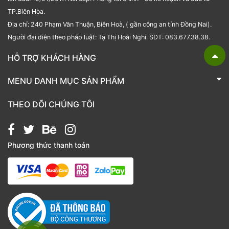
TP.Biên Hòa.
Địa chỉ: 240 Phạm Văn Thuận, Biên Hoà, ( gần công an tỉnh Đồng Nai).
Người đại diện theo pháp luật: Tạ Thị Hoài Nghi. SĐT: 083.677.38.38.
HỖ TRỢ KHÁCH HÀNG
TRÁI CÂY NHẬP KHẨU BUBU FRESH
MENU DANH MỤC SẢN PHẨM
Liên hệ
Bánh kẹo
THEO DÕI CHÚNG TÔI
Các loại hạt
Giỏ quà tặng
Phương thức thanh toán
Hạt chia
Hạt dẻ cười
Hạt hạnh nhân
Hạt macca
Hạt óc chó
Kẹo