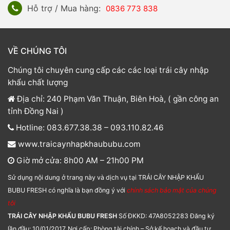
Hỗ trợ / Mua hàng:
0836 773 838
VỀ CHÚNG TÔI
Chúng tôi chuyên cung cấp các các loại trái cây nhập
khẩu chất lượng
Địa chỉ: 240 Phạm Văn Thuận, Biên Hoà, ( gần công an
tỉnh Đồng Nai )
Hotline: 083.677.38.38 – 093.110.82.46
www.traicaynhapkhaububu.com
Giờ mở cửa: 8h00 AM – 21h00 PM
Sử dụng nội dung ở trang này và dịch vụ tại TRÁI CÂY NHẬP KHẨU
BUBU FRESH có nghĩa là bạn đồng ý với
chính sách bảo mật của chúng
tôi
TRÁI CÂY NHẬP KHẨU BUBU FRESH
Số ĐKKD: 47A8052283 Đăng ký
lần đầu: 10/01/2017. Nơi cấp: Phòng tài chính – Sở kế hoạch và đầu tư