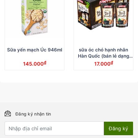
Sữa yến mạch Úc 946ml
sữa óc chó hạnh nhân
Hàn Quốc (bán lẻ dạng
bịch)
₫
₫
145.000
17.000
Đăng ký nhận tin