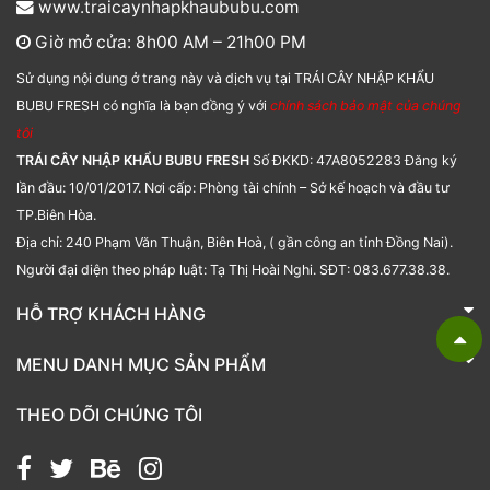
www.traicaynhapkhaububu.com
Giờ mở cửa: 8h00 AM – 21h00 PM
Sử dụng nội dung ở trang này và dịch vụ tại TRÁI CÂY NHẬP KHẨU
BUBU FRESH có nghĩa là bạn đồng ý với
chính sách bảo mật của chúng
tôi
TRÁI CÂY NHẬP KHẨU BUBU FRESH
Số ĐKKD: 47A8052283 Đăng ký
lần đầu: 10/01/2017. Nơi cấp: Phòng tài chính – Sở kế hoạch và đầu tư
TP.Biên Hòa.
Địa chỉ: 240 Phạm Văn Thuận, Biên Hoà, ( gần công an tỉnh Đồng Nai).
Người đại diện theo pháp luật: Tạ Thị Hoài Nghi. SĐT: 083.677.38.38.
HỖ TRỢ KHÁCH HÀNG
TRÁI CÂY NHẬP KHẨU BUBU FRESH
MENU DANH MỤC SẢN PHẨM
Liên hệ
Bánh kẹo
THEO DÕI CHÚNG TÔI
Các loại hạt
Giỏ quà tặng