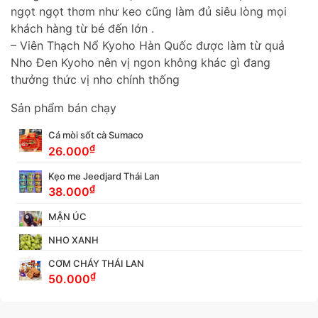
ngọt ngọt thơm như keo cũng làm đủ siêu lòng mọi
khách hàng từ bé đến lớn .
– Viên Thạch Nổ Kyoho Hàn Quốc được làm từ quả
Nho Đen Kyoho nên vị ngon không khác gì đang
thưởng thức vị nho chính thống
Sản phẩm bán chạy
Cá mòi sốt cà Sumaco
₫
26.000
Kẹo me Jeedjard Thái Lan
₫
38.000
MẬN ÚC
NHO XANH
CƠM CHÁY THÁI LAN
₫
50.000