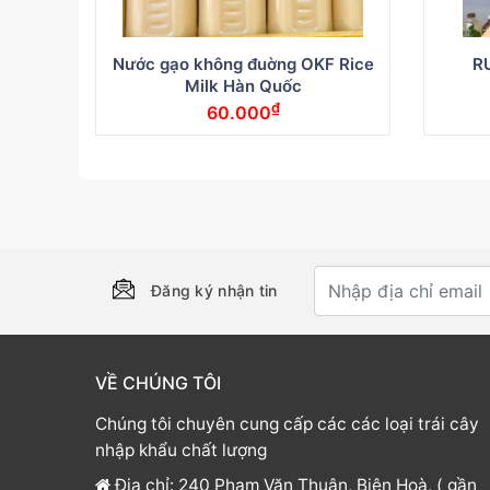
Nước gạo không đuờng OKF Rice
R
Milk Hàn Quốc
₫
60.000
Đăng ký nhận tin
VỀ CHÚNG TÔI
Chúng tôi chuyên cung cấp các các loại trái cây
nhập khẩu chất lượng
Địa chỉ: 240 Phạm Văn Thuận, Biên Hoà, ( gần