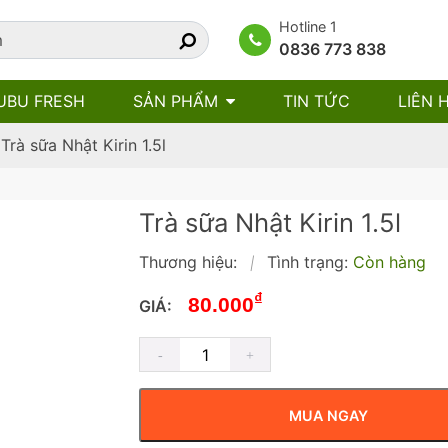
Hotline 1
0836 773 838
UBU FRESH
SẢN PHẨM
TIN TỨC
LIÊN 
»
Trà sữa Nhật Kirin 1.5l
Trà sữa Nhật Kirin 1.5l
Thương hiệu:
Tình trạng:
Còn hàng
|
₫
80.000
GIÁ:
MUA NGAY