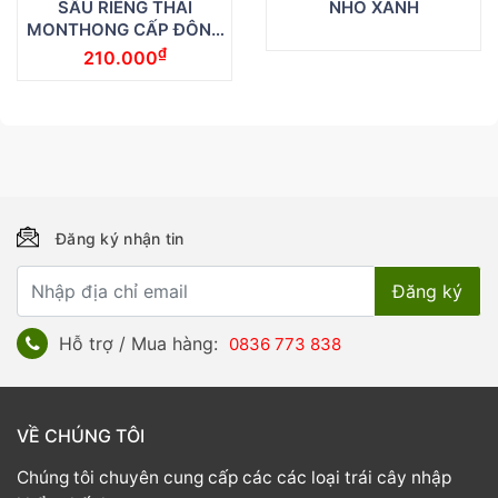
SẦU RIÊNG THÁI
NHO XANH
MONTHONG CẤP ĐÔNG
400G
₫
210.000
Đăng ký nhận tin
Hỗ trợ / Mua hàng:
0836 773 838
VỀ CHÚNG TÔI
Chúng tôi chuyên cung cấp các các loại trái cây nhập