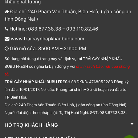
khẩu chất lượng
Địa chỉ: 240 Phạm Văn Thuận, Biên Hoà, ( gần công an
tỉnh Đồng Nai )
Hotline: 083.677.38.38 – 093.110.82.46
www.traicaynhapkhaububu.com
Giờ mở cửa: 8h00 AM – 21h00 PM
Sử dụng nội dung ở trang này và dịch vụ tại TRÁI CÂY NHẬP KHẨU
BUBU FRESH có nghĩa là bạn đồng ý với
chính sách bảo mật của chúng
tôi
TRÁI CÂY NHẬP KHẨU BUBU FRESH
Số ĐKKD: 47A8052283 Đăng ký
lần đầu: 10/01/2017. Nơi cấp: Phòng tài chính – Sở kế hoạch và đầu tư
TP.Biên Hòa.
Địa chỉ: 240 Phạm Văn Thuận, Biên Hoà, ( gần công an tỉnh Đồng Nai).
Người đại diện theo pháp luật: Tạ Thị Hoài Nghi. SĐT: 083.677.38.38.
HỖ TRỢ KHÁCH HÀNG
TRÁI CÂY NHẬP KHẨU BUBU FRESH