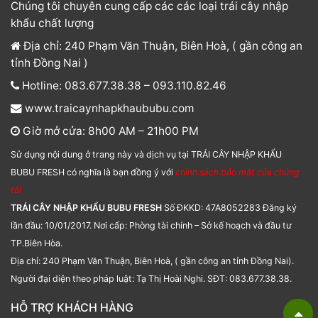
Chúng tôi chuyên cung cấp các các loại trái cây nhập
khẩu chất lượng
Địa chỉ: 240 Phạm Văn Thuận, Biên Hoà, ( gần công an
tỉnh Đồng Nai )
Hotline: 083.677.38.38 – 093.110.82.46
www.traicaynhapkhaububu.com
Giờ mở cửa: 8h00 AM – 21h00 PM
Sử dụng nội dung ở trang này và dịch vụ tại TRÁI CÂY NHẬP KHẨU
BUBU FRESH có nghĩa là bạn đồng ý với
chính sách bảo mật của chúng
tôi
TRÁI CÂY NHẬP KHẨU BUBU FRESH
Số ĐKKD: 47A8052283 Đăng ký
lần đầu: 10/01/2017. Nơi cấp: Phòng tài chính – Sở kế hoạch và đầu tư
TP.Biên Hòa.
Địa chỉ: 240 Phạm Văn Thuận, Biên Hoà, ( gần công an tỉnh Đồng Nai).
Người đại diện theo pháp luật: Tạ Thị Hoài Nghi. SĐT: 083.677.38.38.
HỖ TRỢ KHÁCH HÀNG