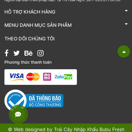
HỖ TRỢ KHÁCH HÀNG
TRÁI CÂY NHẬP KHẨU BUBU FRESH
MENU DANH MỤC SẢN PHẨM
Liên hệ
Bánh kẹo
THEO DÕI CHÚNG TÔI
Các loại hạt
Giỏ quà tặng
Phương thức thanh toán
Hạt chia
Hạt dẻ cười
Hạt hạnh nhân
Hạt macca
Hạt óc chó
Kẹo
Nho khô
© Web designed by
Trái Cây Nhập Khẩu Bubu Fresh