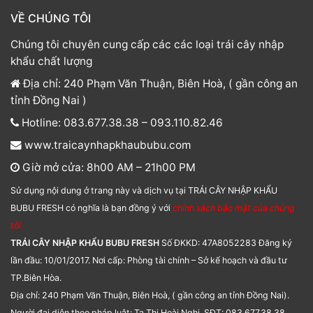
VỀ CHÚNG TÔI
Chúng tôi chuyên cung cấp các các loại trái cây nhập
khẩu chất lượng
Địa chỉ: 240 Phạm Văn Thuận, Biên Hoà, ( gần công an
tỉnh Đồng Nai )
Hotline: 083.677.38.38 – 093.110.82.46
www.traicaynhapkhaububu.com
Giờ mở cửa: 8h00 AM – 21h00 PM
Sử dụng nội dung ở trang này và dịch vụ tại TRÁI CÂY NHẬP KHẨU
BUBU FRESH có nghĩa là bạn đồng ý với
chính sách bảo mật của chúng
tôi
TRÁI CÂY NHẬP KHẨU BUBU FRESH
Số ĐKKD: 47A8052283 Đăng ký
lần đầu: 10/01/2017. Nơi cấp: Phòng tài chính – Sở kế hoạch và đầu tư
TP.Biên Hòa.
Địa chỉ: 240 Phạm Văn Thuận, Biên Hoà, ( gần công an tỉnh Đồng Nai).
Người đại diện theo pháp luật: Tạ Thị Hoài Nghi. SĐT: 083.677.38.38.