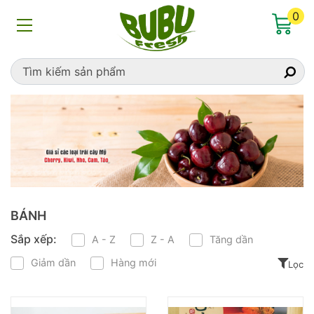
Home
»
bánh
0
BÁNH
Sắp xếp:
A - Z
Z - A
Tăng dần
Giảm dần
Hàng mới
Lọc