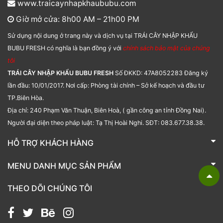
www.traicaynhapkhaububu.com
Giờ mở cửa: 8h00 AM – 21h00 PM
Sử dụng nội dung ở trang này và dịch vụ tại TRÁI CÂY NHẬP KHẨU
BUBU FRESH có nghĩa là bạn đồng ý với
chính sách bảo mật của chúng
tôi
TRÁI CÂY NHẬP KHẨU BUBU FRESH
Số ĐKKD: 47A8052283 Đăng ký
lần đầu: 10/01/2017. Nơi cấp: Phòng tài chính – Sở kế hoạch và đầu tư
TP.Biên Hòa.
Địa chỉ: 240 Phạm Văn Thuận, Biên Hoà, ( gần công an tỉnh Đồng Nai).
Người đại diện theo pháp luật: Tạ Thị Hoài Nghi. SĐT: 083.677.38.38.
HỖ TRỢ KHÁCH HÀNG
TRÁI CÂY NHẬP KHẨU BUBU FRESH
MENU DANH MỤC SẢN PHẨM
Liên hệ
Bánh kẹo
THEO DÕI CHÚNG TÔI
Các loại hạt
Giỏ quà tặng