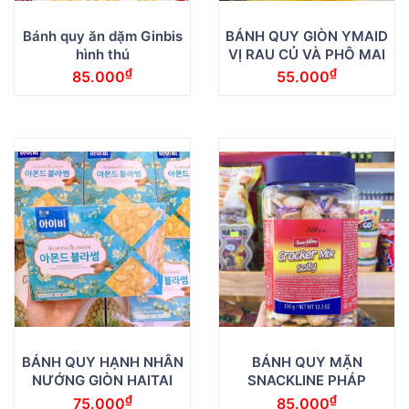
Bánh quy ăn dặm Ginbis
BÁNH QUY GIÒN YMAID
hình thú
VỊ RAU CỦ VÀ PHÔ MAI
₫
₫
85.000
55.000
BÁNH QUY HẠNH NHÂN
BÁNH QUY MẶN
NƯỚNG GIÒN HAITAI
SNACKLINE PHÁP
₫
₫
75.000
85.000