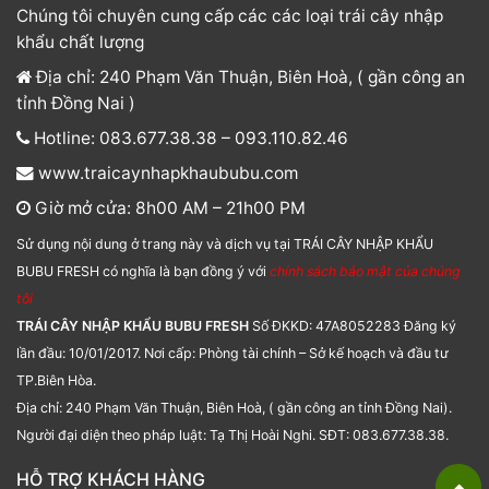
Chúng tôi chuyên cung cấp các các loại trái cây nhập
khẩu chất lượng
Địa chỉ: 240 Phạm Văn Thuận, Biên Hoà, ( gần công an
tỉnh Đồng Nai )
Hotline: 083.677.38.38 – 093.110.82.46
www.traicaynhapkhaububu.com
Giờ mở cửa: 8h00 AM – 21h00 PM
Sử dụng nội dung ở trang này và dịch vụ tại TRÁI CÂY NHẬP KHẨU
BUBU FRESH có nghĩa là bạn đồng ý với
chính sách bảo mật của chúng
tôi
TRÁI CÂY NHẬP KHẨU BUBU FRESH
Số ĐKKD: 47A8052283 Đăng ký
lần đầu: 10/01/2017. Nơi cấp: Phòng tài chính – Sở kế hoạch và đầu tư
TP.Biên Hòa.
Địa chỉ: 240 Phạm Văn Thuận, Biên Hoà, ( gần công an tỉnh Đồng Nai).
Người đại diện theo pháp luật: Tạ Thị Hoài Nghi. SĐT: 083.677.38.38.
HỖ TRỢ KHÁCH HÀNG