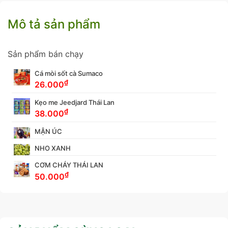
Mô tả sản phẩm
Sản phẩm bán chạy
Cá mòi sốt cà Sumaco
₫
26.000
Kẹo me Jeedjard Thái Lan
₫
38.000
MẬN ÚC
NHO XANH
CƠM CHÁY THÁI LAN
₫
50.000