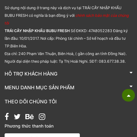
Sử dụng nội dung ở trang này và dịch vụ tại TRÁI CÂY NHẬP KHẨU
BUBU FRESH có nghĩa là bạn đồng ý với
chính sách bảo mật của chúng
tôi
TRÁI CÂY NHẬP KHẨU BUBU FRESH
Số ĐKKD: 47A8052283 Đăng ký
lần đầu: 10/01/2017. Nơi cấp: Phòng tài chính – Sở kế hoạch và đầu tư
TP.Biên Hòa.
Địa chỉ: 240 Phạm Văn Thuận, Biên Hoà, ( gần công an tỉnh Đồng Nai).
Người đại diện theo pháp luật: Tạ Thị Hoài Nghi. SĐT: 083.677.38.38.
HỖ TRỢ KHÁCH HÀNG
TRÁI CÂY NHẬP KHẨU BUBU FRESH
MENU DANH MỤC SẢN PHẨM
Liên hệ
Bánh kẹo
THEO DÕI CHÚNG TÔI
Các loại hạt
Giỏ quà tặng
Phương thức thanh toán
Hạt chia
Hạt dẻ cười