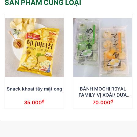
SẢN PHẨM CÙNG LOẠI
Snack khoai tây mật ong
BÁNH MOCHI R0YAL
FAMILY VỊ XOÀI/ DƯA
LƯỚI
₫
₫
35.000
70.000