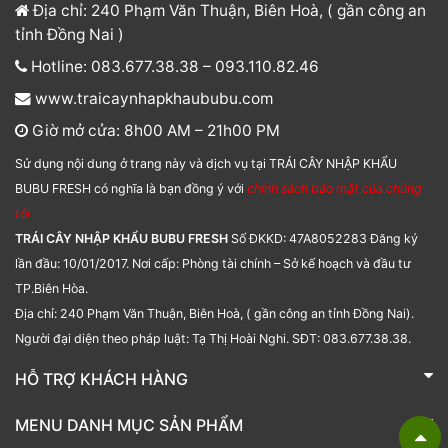
Địa chỉ: 240 Phạm Văn Thuận, Biên Hoà, ( gần công an
tỉnh Đồng Nai )
Hotline: 083.677.38.38 – 093.110.82.46
www.traicaynhapkhaububu.com
Giờ mở cửa: 8h00 AM – 21h00 PM
Sử dụng nội dung ở trang này và dịch vụ tại TRÁI CÂY NHẬP KHẨU
BUBU FRESH có nghĩa là bạn đồng ý với
chính sách bảo mật của chúng
tôi
TRÁI CÂY NHẬP KHẨU BUBU FRESH
Số ĐKKD: 47A8052283 Đăng ký
lần đầu: 10/01/2017. Nơi cấp: Phòng tài chính – Sở kế hoạch và đầu tư
TP.Biên Hòa.
Địa chỉ: 240 Phạm Văn Thuận, Biên Hoà, ( gần công an tỉnh Đồng Nai).
Người đại diện theo pháp luật: Tạ Thị Hoài Nghi. SĐT: 083.677.38.38.
HỖ TRỢ KHÁCH HÀNG
TRÁI CÂY NHẬP KHẨU BUBU FRESH
MENU DANH MỤC SẢN PHẨM